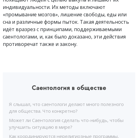
индивидуальности. Их методы включают
«промывание мозгов», лишение свободы, еды или
сна и различные формы пыток. Такая деятельность
идёт вразрез с принципами, поддерживаемыми
саентологами, и, как было доказано, эти действия
противоречат также и закону.
Саентология в обществе
Я слышал, что саентологи делают много полезного
для общества. Что конкретно?
Может ли Саентология сделать что-нибудь, чтобы
улучшить ситуацию в мире?
Как координируются нерелигиозные программы,