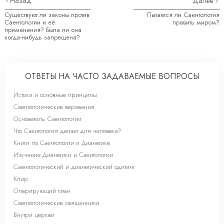
Назад
Далее
Существуют ли законы против
Пытается ли Саентология
Саентологии и её
править миром?
применения? Была ли она
когда-нибудь запрещена?
ОТВЕТЫ НА ЧАСТО ЗАДАВАЕМЫЕ ВОПРОСЫ
Истоки и основные принципы
Саентологические верования
Основатель Саентологии
Что Саентология делает для человека?
Книги по Саентологии и Дианетике
Изучение Дианетики и Саентологии
Саентологический и дианетический одитинг
Клир
Оперирующий тэтан
Саентологические священники
Внутри церкви