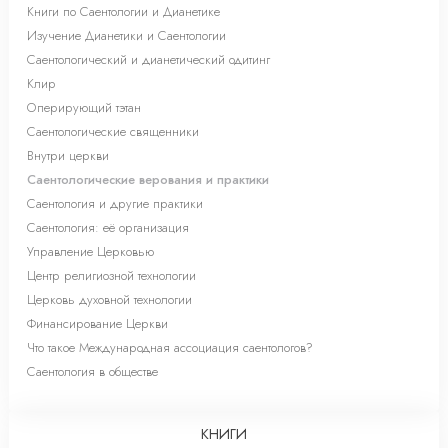
Книги по Саентологии и Дианетике
Изучение Дианетики и Саентологии
Саентологический и дианетический одитинг
Клир
Оперирующий тэтан
Саентологические священники
Внутри церкви
Саентологические верования и практики
Саентология и другие практики
Саентология: её организация
Управление Церковью
Центр религиозной технологии
Церковь духовной технологии
Финансирование Церкви
Что такое Международная ассоциация саентологов?
Саентология в обществе
КНИГИ