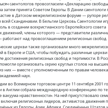
Что такое величие?
тысяч саентологов провозгласили «Декларацию свободы
ла затем принята Советом Европы. В Дании саентологи
частие в Датском межрелигиозном форуме — рупоре ре
я всей Скандинавии. В Бельгии Церковь Саентологии иг
оль в создании всехристианского Европейского совета
х движений, члены которого — представители различн
— работают над провозглашением религиозных свобод.
ческие церкви также организовали много межрелигиоз
й в Европе и США, чтобы побуждать различные церкви
ле достижения религиозных свобод и терпимости. В Рос
 помогли организовать серию круглых столов на высшем
из них — вместе с уполномоченным по правам человека
академией наук.
едии во Всемирном торговом центре 11 сентября 2001 г
и в Англии собрала международную конференцию по т
 вакуума нравственности». На ней присутствовало сем
, включая религиозных лидеров, активистов движения 
учёных из Европы, Азии, Африки, Соединённых Штатов 