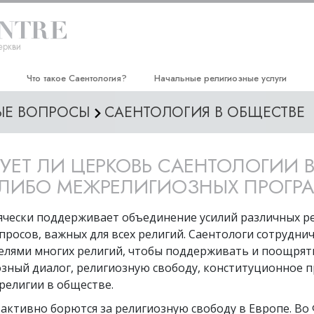
еркви
Что такое Саентология?
Начальные религиозные услуги
МЫЕ ВОПРОСЫ
САЕНТОЛОГИЯ В ОБЩЕСТВЕ
Верования и практики
Дианетический семинар Хаббарда
Саентологические принципы и
Курс «Эффективность личности»
кодексы
ВУЕТ ЛИ ЦЕРКОВЬ САЕНТОЛОГИИ 
Улучшение жизни
Что саентологи говорят о
-ЛИБО МЕЖРЕЛИГИОЗНЫХ ПРОГР
Саентологии
Курс «Успех путём общения»
Познакомьтесь с саентологом
ячески поддерживает объединение усилий различных ре
росов, важных для всех религий. Саентологи сотрудни
Внутри церкви
елями многих религий, чтобы поддерживать и поощрят
Основные принципы Саентологии
зный диалог, религиозную свободу, конституционное п
религии в обществе.
Введение в Дианетику
 активно борются за религиозную свободу в Европе. Во
Любовь и ненависть.