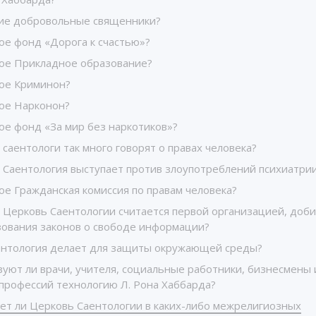
кие добровольные священники?
ое фонд «Дорога к счастью»?
кое Прикладное образование?
кое Криминон?
кое Нарконон?
ое фонд «За мир без наркотиков»?
саентологи так много говорят о правах человека?
 Саентология выступает против злоупотреблений психиатри
ое Гражданская комиссия по правам человека?
 Церковь Саентологии считается первой организацией, доб
зования законов о свободе информации?
ентология делает для защиты окружающей среды?
зуют ли врачи, учителя, социальные работники, бизнесмены
 профессий технологию Л. Рона Хаббарда?
ует ли Церковь Саентологии в каких-либо межрелигиозных