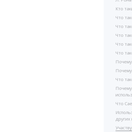
Кто та
Что так
Что та
Что та
Что та
Что так
Почему 
Почему
Что так
Почему
исполь
Что Са
Исполь
других
Участв