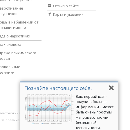
Отзыв о сайте
евоспитание
ступников
Карта и указания
ощь в избавлении от
козависимости
вда о наркотиках
ва человека
страже психического
ровья
ровольные
щенники
Познайте настоящего себя.
Ваш первый шаг –
получить больше
информации – может
быть очень простым.
аентологические добровольные священники
Например, пройти
 за права человека
Молодёжь за права человека
бесплатный
тест личности.