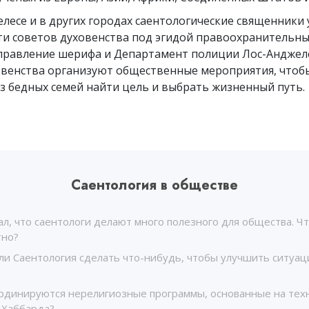
лесе и в других городах саентологические священники 
ти советов духовенства под эгидой правоохранительны
Управление шерифа и Департамент полиции Лос-Анджеле
овенства организуют общественные мероприятия, чтоб
з бедных семей найти цель и выбрать жизненный путь.
Саентология в обществе
л, что саентологи делают много полезного для общества. Ч
тно?
ли Саентология сделать что-нибудь, чтобы улучшить ситуац
ординируются нерелигиозные программы, основанные на тех
 Хаббарда?