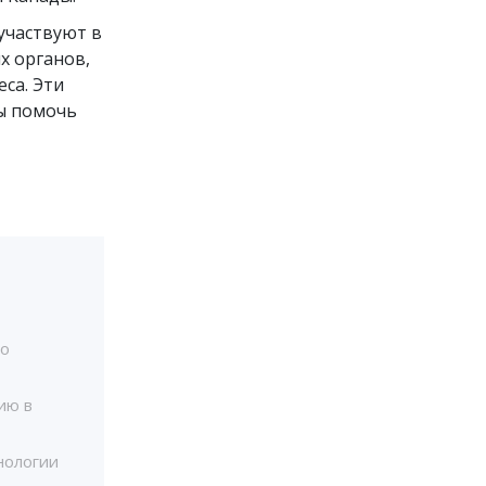
участвуют в
х органов,
са. Эти
ы помочь
то
ию в
нологии