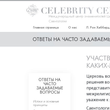
Международный центр знаменитостей Ц
Саентологии
Главная страница
О нас
Л. Рон Хаббард
ОТВЕТЫ НА ЧАСТО ЗАДАВАЕ
УЧАСТ
КАКИХ
Церковь вс
ОТВЕТЫ НА
решения воп
ЧАСТО
ЗАДАВАЕМЫЕ
представит
ВОПРОСЫ
межрелигио
уважение к 
Истоки и основные
принципы
Саентологи