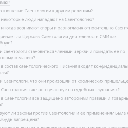
ммах?
 отношение Саентологии к другим религиям?
 некоторые люди нападают на Саентологию?
 иногда возникают споры и разногласия относительно Саент
тривает ли Церковь Саентологии деятельность СМИ как
бную?
и саентологи становиться членами церкви и покидать её по
енному желанию?
 в состав саентологического Писания входят конфиденциал
алы?
ли Саентологи, что они произошли от космических пришельц
Саентология так часто участвует в судебных слушаниях?
 в Саентологии всё защищено авторскими правами и товарн
и?
вуют ли законы против Саентологии и её применения? Была 
нибудь запрещена?
ентология думает о депрограммировании и группах, заставл