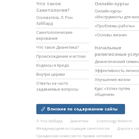
Что такое
Онлайн-курсы
Саентология?
Онлайн курсы
«Инструменты для жи
Основатель Л. Рон
Хаббард
«Проблемы работы»
Саентологические
«Основы жизни»
верования
Что такое Дианетика?
Начальные
религиозные услу
Происхождение и истоки
Дианетический семин
Кодексы и Кредо
Эффективность лично
Внутри церкви
Улучшение жизни
Ответы на часто
Курс «Успех путём
задаваемые вопросы
общения»
Близкие по содержанию сайты
Л. Рон Хаббард
Дианетика
Scientology Network
Международная ассоциация саентологов
Дорога к сч
Гражданская комиссия по правам человека