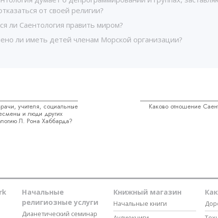
тказаться от своей религии?
ся ли Саентология править миром?
ено ли иметь детей членам Морской организации?
рачи, учителя, социальные
Каково отношение Саент
есмены и люди других
ологию Л. Рона Хаббарда?
rk
Начальные
Книжный магазин
Ка
религиозные услуги
Начальные книги
Дор
Дианетический семинар
Аудиокниги
Тех