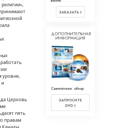
жизни
 религии»,
 принимают
ЗАКАЗАТЬ
лигиозной
рала
ДОПОЛНИТЕЛЬНАЯ
ИНФОРМАЦИЯ
ых
ных
 работать
сии
 уровне,
 и
Саентология: обзор
ода Церковь
ЗАПРОСИТЕ
DVD
еме
ьдесят пять
по правам
и Канады.