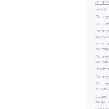
програ
Каково
Почему
Почему
Рассма
вражде
Могут л
собств
Почему
матери
Верят 
Почему 
Почему
знакам
Сущест
когда-
Что Са