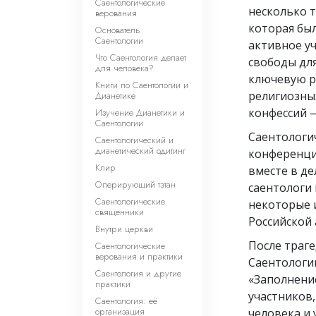
Саентологические
несколько 
верования
которая бы
Основатель
Саентологии
активное у
Что Саентология делает
свободы дл
для человека?
ключевую р
Книги по Саентологии и
религиозны
Дианетике
конфессий 
Изучение Дианетики и
Саентологии
Саентологи
Саентологический и
дианетический одитинг
конференци
Клир
вместе в де
Оперирующий тэтан
саентологи
Саентологические
некоторые 
священники
Российской 
Внутри церкви
После траг
Саентологические
верования и практики
Саентологи
Саентология и другие
«Заполнение
практики
участников
Саентология: её
организация
человека и 