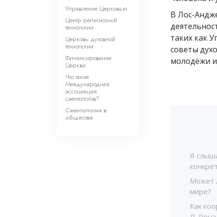
Управление Церковью
В Лос-Андже
Центр религиозной
деятельнос
технологии
таких как 
Церковь духовной
технологии
советы дух
Финансирование
молодёжи и
Церкви
Что такое
Международная
ассоциация
саентологов?
Саентология в
обществе
Я слыша
конкре
Может 
мире?
Как ко
Л. Рона