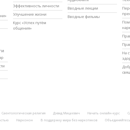
Эффективность личности
Вводные лекции
Пер
пре
Улучшение жизни
зни»
Вводные фильмы
Пом
Курс «Успех путём
нар
общения»
Пра
Пра
ги
На 
ар
здо
сти
Доб
свя
Саентологическая религия
Дэвид Мицкевич
Начать онлайн-курс
С
астью
Нарконон
В поддержку мира без наркотиков
Объединяйтесь