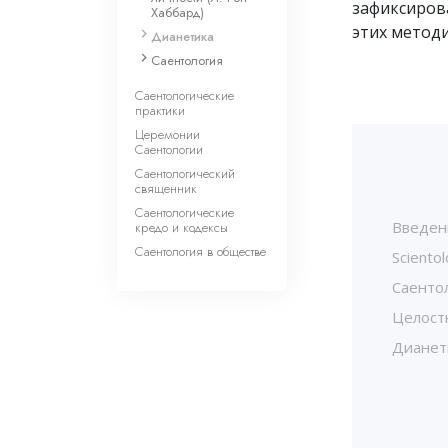
зафиксиров
Хаббард)
этих методи
Дианетика
Саентология
Саентологические
практики
Церемонии
Саентологии
Саентологический
священник
Саентологические
Введен
кредо и кодексы
Саентология в обществе
Scientol
Саенто
Целостн
Дианет