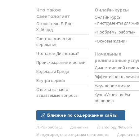
Что такое
Онлайн-курсы
Саентология?
Онлайн курсы
«Инструменты для жи
Основатель Л. Рон
Хаббард
«Проблемы работы»
Саентологические
«Основы жизни»
верования
Что такое Дианетика?
Начальные
религиозные услу
Происхождение и истоки
Дианетический семин
Кодексы и Кредо
Эффективность лично
Внутри церкви
Улучшение жизни
Ответы на часто
Курс «Успех путём
задаваемые вопросы
общения»
Близкие по содержанию сайты
Л. Рон Хаббард
Дианетика
Scientology Network
Международная ассоциация саентологов
Дорога к сч