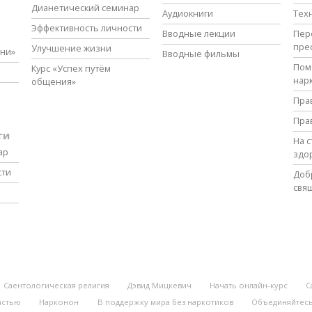
Дианетический семинар
Аудиокниги
Тех
Эффективность личности
Вводные лекции
Пер
пре
Улучшение жизни
зни»
Вводные фильмы
Пом
Курс «Успех путём
нар
общения»
Пра
Пра
ги
На 
ар
здо
сти
Доб
свя
Саентологическая религия
Дэвид Мицкевич
Начать онлайн-курс
С
астью
Нарконон
В поддержку мира без наркотиков
Объединяйтесь