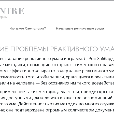
еркви
Что такое Саентология?
Начальные религиозные услуги
Верования и практики
Дианетический семинар Хаббарда
ИЕ ПРОБЛЕМЫ РЕАКТИВНОГО УМ
Саентологические принципы и
Курс «Эффективность личности»
кодексы
ествование реактивного ума и инграмм, Л. Рон Хаббард
Улучшение жизни
Что саентологи говорят о
ые методики, с помощью которых с этим можно справля
Саентологии
Курс «Успех путём общения»
огут эффективно «стирать» содержание реактивного ум
Познакомьтесь с саентологом
озможность того, чтобы записи, хранящиеся в реактивн
али на человека — без осознания им такого воздействи
Внутри церкви
 применение таких методик делает эти, прежде скрытые
Основные принципы Саентологии
ия доступными для человека в качестве воспоминаний
ого ума. Действенность этих методик во многих случая
Введение в Дианетику
на; она подтверждена огромным количеством докумен
Любовь и ненависть.