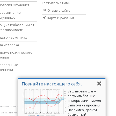
Свяжитесь с нами
нология Обучения
Отзыв о сайте
евоспитание
ступников
Карта и указания
ощь в избавлении от
козависимости
вда о наркотиках
ва человека
страже психического
ровья
ровольные
щенники
Познайте настоящего себя.
Ваш первый шаг –
получить больше
информации – может
быть очень простым.
аентологические добровольные священники
Например, пройти
 за права человека
Молодёжь за права человека
бесплатный