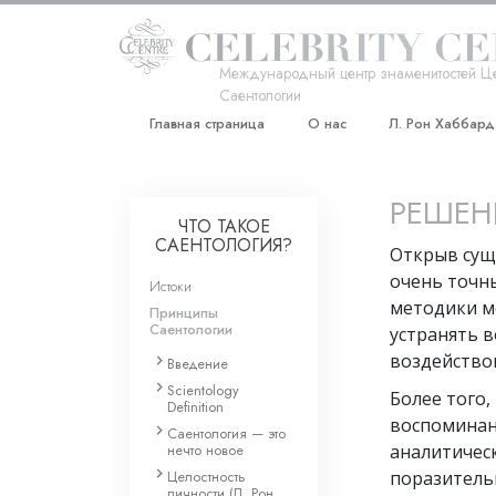
Международный центр знаменитостей Ц
Саентологии
Главная страница
О нас
Л. Рон Хаббард
РЕШЕН
ЧТО ТАКОЕ
САЕНТОЛОГИЯ?
Открыв сущ
очень точн
Истоки
методики м
Принципы
Саентологии
устранять в
воздействов
Введение
Scientology
Более того,
Definition
воспоминан
Саентология — это
нечто новое
аналитическ
Целостность
поразитель
личности (Л. Рон