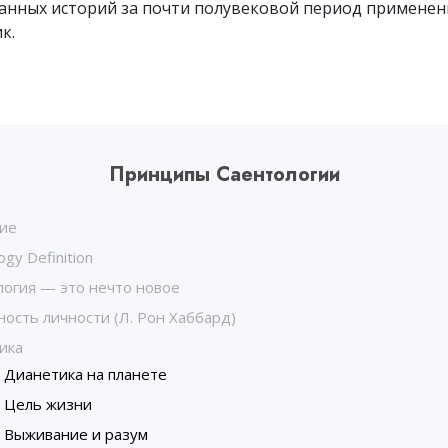
анных историй за почти полувековой период применен
Что такое величие?
к.
Принципы Саентологии
ие
ogy Definition
логия — это нечто новое
ость личности (Л. Рон Хаббард)
ика
Дианетика на планете
Цель жизни
Выживание и разум