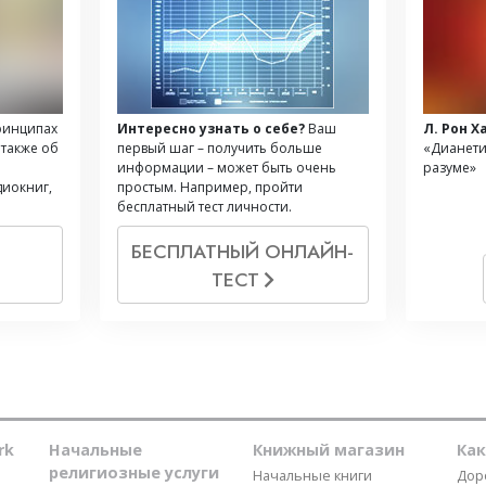
ринципах
Интересно узнать о себе?
Ваш
Л. Рон Х
 также об
первый шаг – получить больше
«Дианети
информации – может быть очень
разуме»
диокниг,
простым. Например, пройти
бесплатный тест личности.
Й
БЕСПЛАТНЫЙ ОНЛАЙН-
ТЕСТ
rk
Начальные
Книжный магазин
Ка
религиозные услуги
Начальные книги
Дор