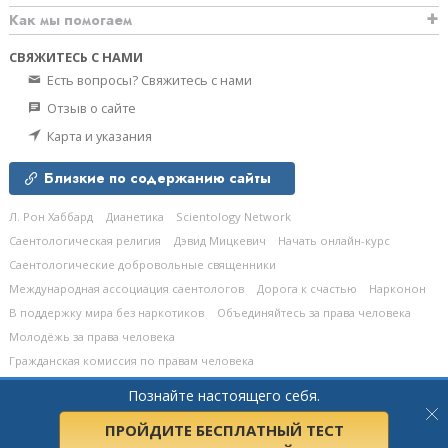
Как мы помогаем
СВЯЖИТЕСЬ С НАМИ
Есть вопросы? Свяжитесь с нами
Отзыв о сайте
Карта и указания
Близкие по содержанию сайты
Л. Рон Хаббард
Дианетика
Scientology Network
Саентологическая религия
Дэвид Мицкевич
Начать онлайн-курс
Саентологические добровольные священники
Международная ассоциация саентологов
Дорога к счастью
Нарконон
В поддержку мира без наркотиков
Объединяйтесь за права человека
Молодёжь за права человека
Гражданская комиссия по правам человека
Познайте настоящего себя.
© 2026
Church of Scientology Celebrity Centre International.
Все права
защищены.
Политика конфиденциальности
•
Политика в отношении cookie-
файлов
•
Условия пользования сайтом
•
Правовые положения
ПРОЙДИТЕ БЕСПЛАТНЫЙ ТЕСТ