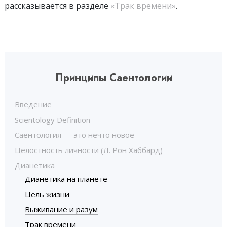
рассказывается в разделе
«Трак времени»
.
Принципы Саентологии
Введение
Scientology Definition
Саентология — это нечто новое
Целостность личности (Л. Рон Хаббард)
Дианетика
Дианетика на планете
Цель жизни
Выживание и разум
Трак времени