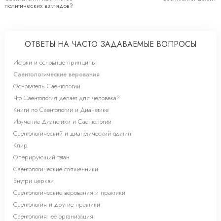
политических взглядов?
ОТВЕТЫ НА ЧАСТО ЗАДАВАЕМЫЕ ВОПРОСЫ
Истоки и основные принципы
Саентологические верования
Основатель Саентологии
Что Саентология делает для человека?
Книги по Саентологии и Дианетике
Изучение Дианетики и Саентологии
Саентологический и дианетический одитинг
Клир
Оперирующий тэтан
Саентологические священники
Внутри церкви
Саентологические верования и практики
Саентология и другие практики
Саентология: её организация