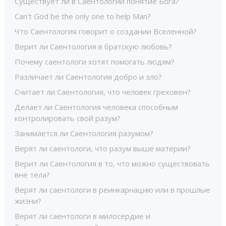
Существует ли в Саентологии понятие Бога?
Can’t God be the only one to help Man?
Что Саентология говорит о создании Вселенной?
Верит ли Саентология в братскую любовь?
Почему саентологи хотят помогать людям?
Различает ли Саентология добро и зло?
Считает ли Саентология, что человек греховен?
Делает ли Саентология человека способным
контролировать свой разум?
Занимается ли Саентология разумом?
Верят ли саентологи, что разум выше материи?
Верит ли Саентология в то, что можно существовать
вне тела?
Верят ли саентологи в реинкарнацию или в прошлые
жизни?
Верят ли саентологи в милосердие и