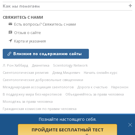
Как мы помогаем
СВЯЖИТЕСЬ С НАМИ
Есть вопросы? Свяжитесь с нами
Отзыв о сайте
Карта и указания
Близкие по содержанию сайты
Л. Рон Хаббард
Дианетика
Scientology Network
Саентологическая религия
Дэвид Мицкевич
Начать онлайн-курс
Саентологические добровольные священники
Международная ассоциация саентологов
Дорога к счастью
Нарконон
В поддержку мира без наркотиков
Объединяйтесь за права человека
Молодёжь за права человека
Гражданская комиссия по правам человека
Познайте настоящего себя.
© 2026
Church of Scientology Celebrity Centre International.
Все права
защищены.
Политика конфиденциальности
•
Политика в отношении cookie-
файлов
•
Условия пользования сайтом
•
Правовые положения
ПРОЙДИТЕ БЕСПЛАТНЫЙ ТЕСТ