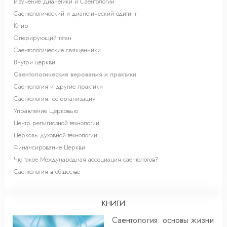
Изучение Дианетики и Саентологии
Саентологический и дианетический одитинг
Клир
Оперирующий тэтан
Саентологические священники
Внутри церкви
Саентологические верования и практики
Саентология и другие практики
Саентология: её организация
Управление Церковью
Центр религиозной технологии
Церковь духовной технологии
Финансирование Церкви
Что такое Международная ассоциация саентологов?
Саентология в обществе
КНИГИ
Саентология: основы жизни