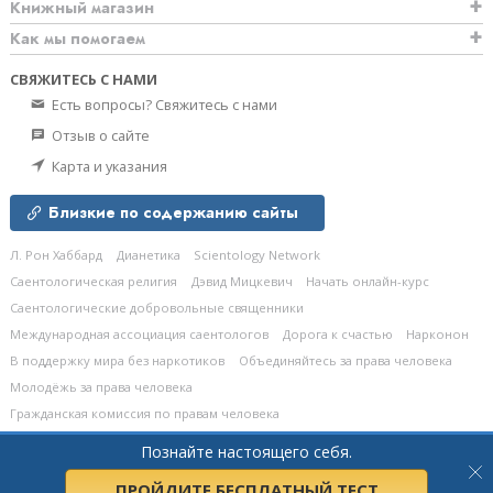
Книжный магазин
Как мы помогаем
СВЯЖИТЕСЬ С НАМИ
Есть вопросы? Свяжитесь с нами
Отзыв о сайте
Карта и указания
Близкие по содержанию сайты
Л. Рон Хаббард
Дианетика
Scientology Network
Саентологическая религия
Дэвид Мицкевич
Начать онлайн-курс
Саентологические добровольные священники
Международная ассоциация саентологов
Дорога к счастью
Нарконон
В поддержку мира без наркотиков
Объединяйтесь за права человека
Молодёжь за права человека
Гражданская комиссия по правам человека
Познайте настоящего себя.
© 2026
Church of Scientology Celebrity Centre International.
Все права
защищены.
Политика конфиденциальности
•
Политика в отношении cookie-
файлов
•
Условия пользования сайтом
•
Правовые положения
ПРОЙДИТЕ БЕСПЛАТНЫЙ ТЕСТ