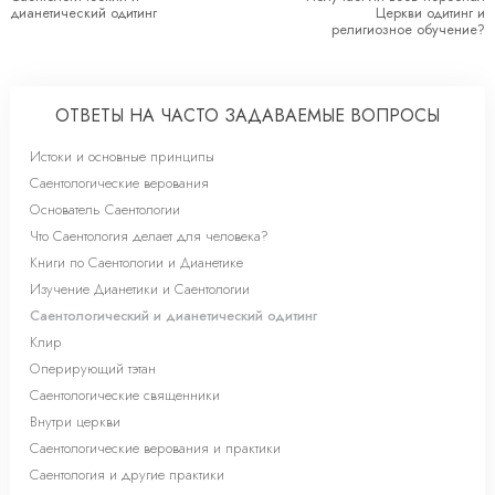
дианетический одитинг
Церкви одитинг и
религиозное обучение?
ОТВЕТЫ НА ЧАСТО ЗАДАВАЕМЫЕ ВОПРОСЫ
Истоки и основные принципы
Саентологические верования
Основатель Саентологии
Что Саентология делает для человека?
Книги по Саентологии и Дианетике
Изучение Дианетики и Саентологии
Саентологический и дианетический одитинг
Клир
Оперирующий тэтан
Саентологические священники
Внутри церкви
Саентологические верования и практики
Саентология и другие практики