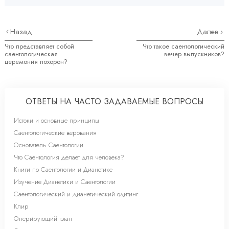
Назад
Далее
Что представляет собой
Что такое саентологический
саентологическая
вечер выпускников?
церемония похорон?
ОТВЕТЫ НА ЧАСТО ЗАДАВАЕМЫЕ ВОПРОСЫ
Истоки и основные принципы
Саентологические верования
Основатель Саентологии
Что Саентология делает для человека?
Книги по Саентологии и Дианетике
Изучение Дианетики и Саентологии
Саентологический и дианетический одитинг
Клир
Оперирующий тэтан