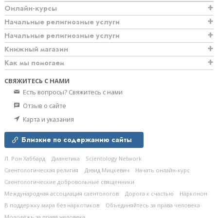
Онлайн-курсы
Начальные религиозные услуги
Начальные религиозные услуги
Книжный магазин
Как мы помогаем
СВЯЖИТЕСЬ С НАМИ
Есть вопросы? Свяжитесь с нами
Отзыв о сайте
Карта и указания
Близкие по содержанию сайты
Л. Рон Хаббард
Дианетика
Scientology Network
Саентологическая религия
Дэвид Мицкевич
Начать онлайн-курс
Саентологические добровольные священники
Международная ассоциация саентологов
Дорога к счастью
Нарконон
В поддержку мира без наркотиков
Объединяйтесь за права человека
Молодёжь за права человека