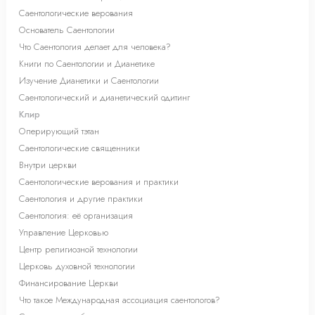
Саентологические верования
Основатель Саентологии
Что Саентология делает для человека?
Книги по Саентологии и Дианетике
Изучение Дианетики и Саентологии
Саентологический и дианетический одитинг
Клир
Оперирующий тэтан
Саентологические священники
Внутри церкви
Саентологические верования и практики
Саентология и другие практики
Саентология: её организация
Управление Церковью
Центр религиозной технологии
Церковь духовной технологии
Финансирование Церкви
Что такое Международная ассоциация саентологов?